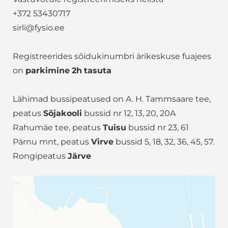
+372 53430717
sirli@fysio.ee
Registreerides sõidukinumbri ärikeskuse fuajees
on
parkimine
2h
tasuta
Lähimad bussipeatused on A. H. Tammsaare tee,
peatus
Sõjakooli
bussid nr 12, 13, 20, 20A
Rahumäe tee, peatus
Tuisu
bussid nr 23, 61
Pärnu mnt, peatus
Virve
bussid 5, 18, 32, 36, 45, 57.
Rongipeatus
Järve