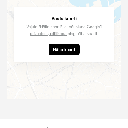
Vaata kaarti
Vajuta "Näita kaarti", et nõustuda Google'i
privaatsuspoliitikaga
ning näha kaarti.
Näita kaarti