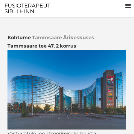
FÜSIOTERAPEUT
SIRLI HINN
Kohtume
Tammsaare
Ärikeskuses
Tammsaare
tee
47
,
2
korrus
Vastuvõtule registreerimiseks helista